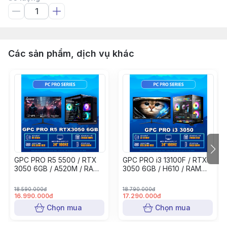
Các sản phẩm, dịch vụ khác
GPC PRO R5 5500 / RTX
GPC PRO i3 13100F / RTX
3050 6GB / A520M / RAM
3050 6GB / H610 / RAM
16GB / 256GB NVME / PSU
16GB / SSD 240GB / PSU
500W / MÀN GAMING 24"
550W / MÀN GAMING 24"
18.590.000đ
18.790.000đ
100HZ
100HZ
16.990.000đ
17.290.000đ
Chọn mua
Chọn mua