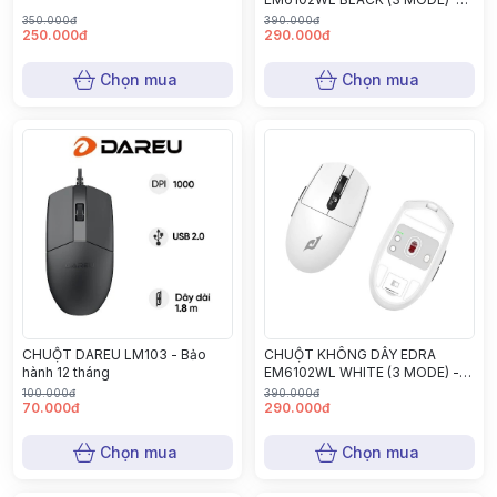
Bảo hành 12 tháng
350.000đ
390.000đ
250.000đ
290.000đ
Chọn mua
Chọn mua
CHUỘT DAREU LM103 - Bảo
CHUỘT KHÔNG DÂY EDRA
hành 12 tháng
EM6102WL WHITE (3 MODE) -
Bảo hành 12 tháng
100.000đ
390.000đ
70.000đ
290.000đ
Chọn mua
Chọn mua