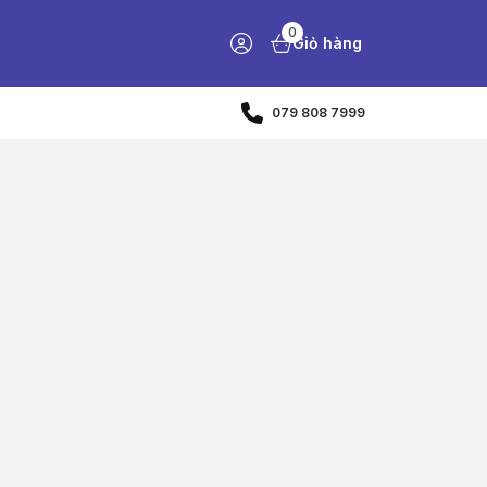
0
Giỏ hàng
079 808 7999