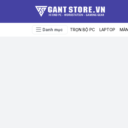
Danh mục
TRỌN BỘ PC
LAPTOP
MÀN