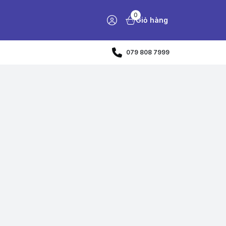
0
Giỏ hàng
079 808 7999