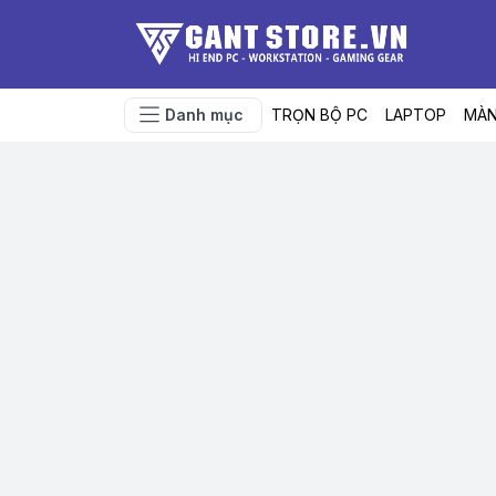
Danh mục
TRỌN BỘ PC
LAPTOP
MÀN