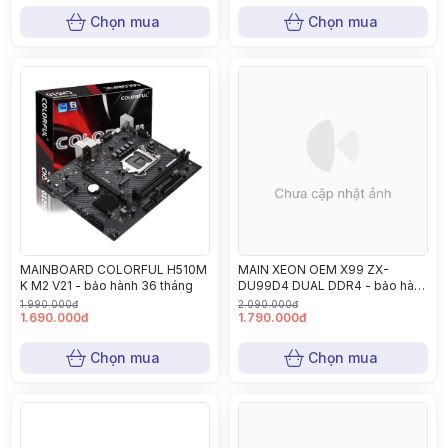
Chọn mua
Chọn mua
MAINBOARD COLORFUL H510M
MAIN XEON OEM X99 ZX-
K M2 V21 - bảo hành 36 tháng
DU99D4 DUAL DDR4 - bảo hành
12 tháng
1.990.000đ
2.090.000đ
1.690.000đ
1.790.000đ
Chọn mua
Chọn mua