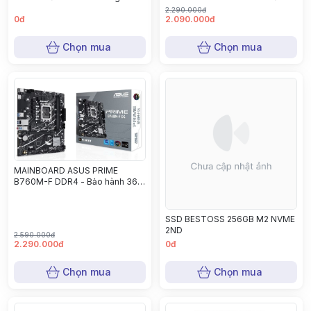
hành 36 tháng
2.290.000đ
0đ
2.090.000đ
Chọn mua
Chọn mua
MAINBOARD ASUS PRIME
B760M-F DDR4 - Bảo hành 36
tháng
SSD BESTOSS 256GB M2 NVME
2ND
2.590.000đ
2.290.000đ
0đ
Chọn mua
Chọn mua