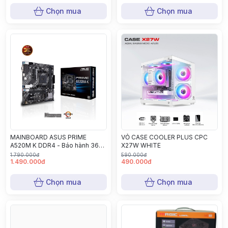
Chọn mua
Chọn mua
MAINBOARD ASUS PRIME
VỎ CASE COOLER PLUS CPC
A520M K DDR4 - Báo hành 36
X27W WHITE
tháng
1.790.000đ
590.000đ
1.490.000đ
490.000đ
Chọn mua
Chọn mua