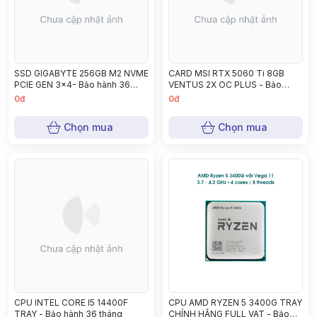
SSD GIGABYTE 256GB M2 NVME
CARD MSI RTX 5060 Ti 8GB
PCIE GEN 3x4- Bảo hành 36
VENTUS 2X OC PLUS - Bảo
tháng
hành 36 tháng
0đ
0đ
Chọn mua
Chọn mua
CPU INTEL CORE I5 14400F
CPU AMD RYZEN 5 3400G TRAY
TRAY - Bảo hành 36 tháng
CHÍNH HÃNG FULL VAT - Bảo