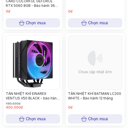
CARD COLORFUL GEFORCE
RTX 5060 8GB - Bảo hành 36
tháng
0đ
0đ
Chọn mua
Chọn mua
TẢN NHIỆT KHÍ EINAREX
TẢN NHIỆT KHÍ BATMAN LC200
VENTUS V50 BLACK - bảo hành
WHITE - Bảo hành 12 tháng
12 tháng
490.000đ
400.000đ
0đ
Chọn mua
Chọn mua