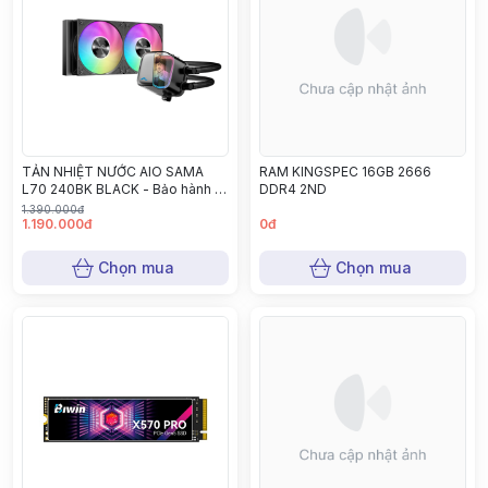
TẢN NHIỆT NƯỚC AIO SAMA
RAM KINGSPEC 16GB 2666
L70 240BK BLACK - Bảo hành 12
DDR4 2ND
tháng
1.390.000đ
1.190.000đ
0đ
Chọn mua
Chọn mua