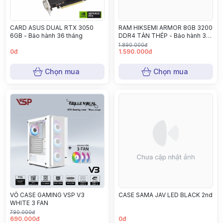
CARD ASUS DUAL RTX 3050
RAM HIKSEMI ARMOR 8GB 3200
6GB - Bảo hành 36 tháng
DDR4 TẢN THÉP - Bảo hành 36
tháng
1.890.000đ
0đ
1.590.000đ
Chọn mua
Chọn mua
VỎ CASE GAMING VSP V3
CASE SAMA JAV LED BLACK 2nd
WHITE 3 FAN
790.000đ
690.000đ
0đ