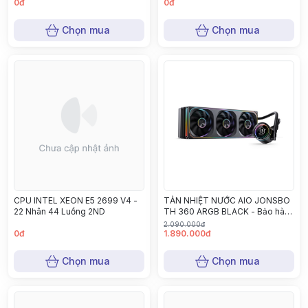
0đ
0đ
Chọn mua
Chọn mua
CPU INTEL XEON E5 2699 V4 -
TẢN NHIỆT NƯỚC AIO JONSBO
22 Nhân 44 Luồng 2ND
TH 360 ARGB BLACK - Bảo hành
12 tháng
2.090.000đ
0đ
1.890.000đ
Chọn mua
Chọn mua