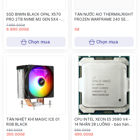
SSD BIWIN BLACK OPAL X570
TẢN NƯỚC AIO THERMALRIGHT
PRO 2TB NVME M2 GEN 5X4 -
FROZEN WARFRAME 240 SE
Bảo hành 36 tháng
ARGB WHITE 2ND
7.990.000đ
6.890.000đ
0đ
Chọn mua
Chọn mua
TẢN NHIỆT KHÍ MAGIC ICE 01
CPU INTEL XEON E5 2680 V4 -
RGB BLACK
14 NHÂN 28 LUỒNG - bảo hành
12 tháng
490.000đ
690.000đ
350.000đ
490.000đ