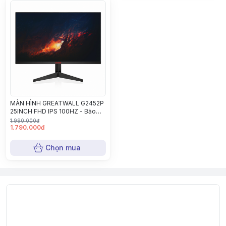
MÀN HÌNH GREATWALL G2452P
25INCH FHD IPS 100HZ - Bảo
hành 24 tháng
1.990.000đ
1.790.000đ
Chọn mua