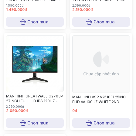
hành 24 tháng
hành 24 tháng
1.590.000đ
2.390.000đ
1.490.000đ
2.190.000đ
Chọn mua
Chọn mua
MÀN HÌNH GREATWALL G2703P
MÀN HÌNH VSP V2510F1 25INCH
27INCH FULL HD IPS 120HZ -
FHD VA 100HZ WHITE 2ND
Bảo hành 24 tháng
2.290.000đ
2.090.000đ
0đ
Chọn mua
Chọn mua