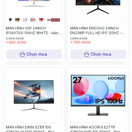
MÀN HÌNH VSP 24INCH
MÀN HÌNH ENSOHO 24INCH
IP2407SG 100HZ WHITE - bảo
EN238IP FULL HD IPS 120HZ -
hành 24 tháng
Bảo hành 24 tháng
2.090.000đ
1.990.000đ
1.890.000đ
1.790.000đ
Chọn mua
Chọn mua
MÀN HÌNH EWIN S215F100
MÀN HÌNH KOORUI E2711F
22INCH VA FHD 100HZ - Bảo
27INCH FHD IPS 100HZ - Bảo