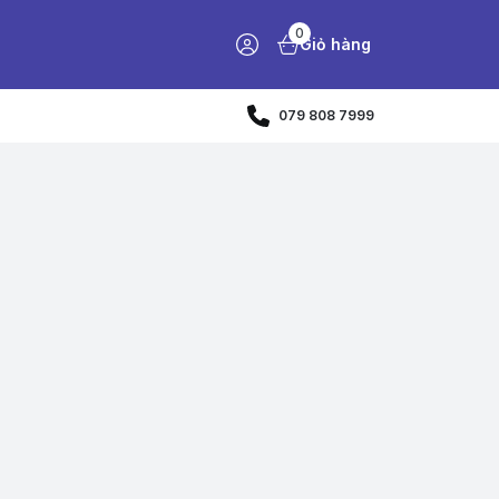
0
Giỏ hàng
079 808 7999