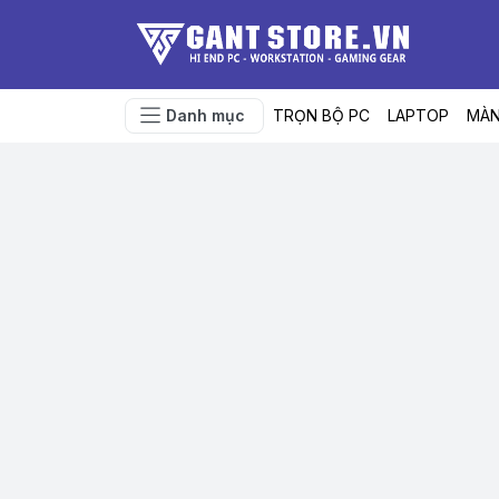
Danh mục
TRỌN BỘ PC
LAPTOP
MÀN