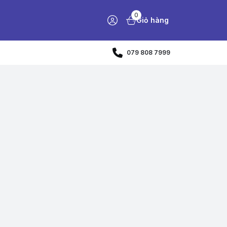
0
Giỏ hàng
079 808 7999