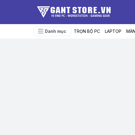
Danh mục
TRỌN BỘ PC
LAPTOP
MÀN