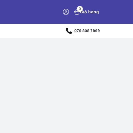
0
Giỏ hàng
079 808 7999