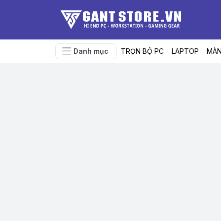
Danh mục
TRỌN BỘ PC
LAPTOP
MÀN