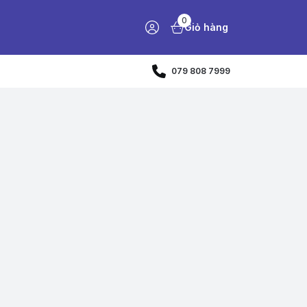
0
Giỏ hàng
079 808 7999