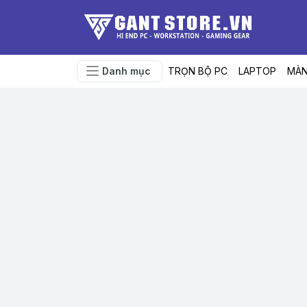
Danh mục
TRỌN BỘ PC
LAPTOP
MÀN