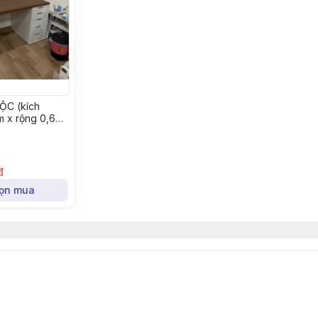
ỘC (kích
6m x rộng 0,6m
đ
ọn mua