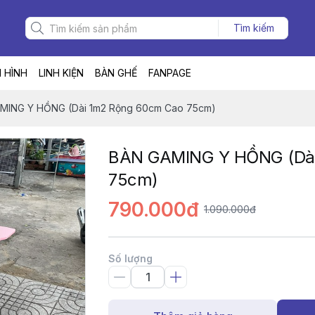
Tìm kiếm
 HÌNH
LINH KIỆN
BÀN GHẾ
FANPAGE
MING Y HỒNG (Dài 1m2 Rộng 60cm Cao 75cm)
BÀN GAMING Y HỒNG (Dài
75cm)
790.000đ
1.090.000đ
Số lượng