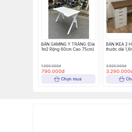
BÀN GAMING Y TRẮNG (Dài
BÀN IKEA 2 H
1m2 Rộng 60cm Cao 75cm)
thước dài 1,
x cao 0.75m)
1.090.000đ
3.590.000đ
790.000đ
3.290.000
Chọn mua
Ch