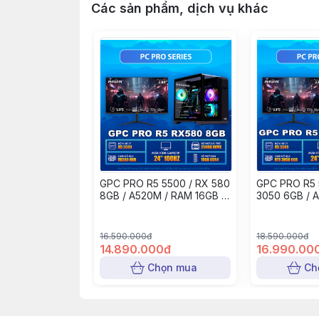
Các sản phẩm, dịch vụ khác
GPC PRO R5 5500 / RX 580
GPC PRO R5 
8GB / A520M / RAM 16GB /
3050 6GB / 
256GB NVME / PSU 500W /
16GB / 256G
MÀN GAMING 24" 100HZ
500W / MÀN
100HZ
16.590.000đ
18.590.000đ
14.890.000đ
16.990.00
Chọn mua
Ch