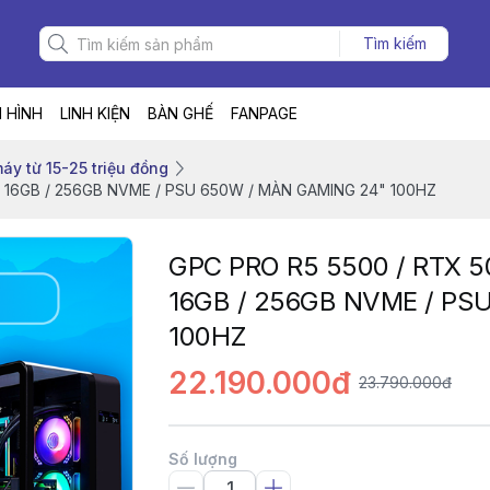
Tìm kiếm
 HÌNH
LINH KIỆN
BÀN GHẾ
FANPAGE
áy từ 15-25 triệu đồng
M 16GB / 256GB NVME / PSU 650W / MÀN GAMING 24" 100HZ
GPC PRO R5 5500 / RTX 5
16GB / 256GB NVME / PS
100HZ
22.190.000đ
23.790.000đ
Số lượng