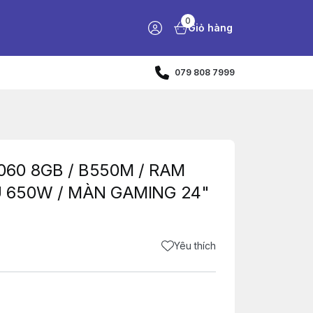
0
Giỏ hàng
079 808 7999
060 8GB / B550M / RAM
U 650W / MÀN GAMING 24"
Yêu thích