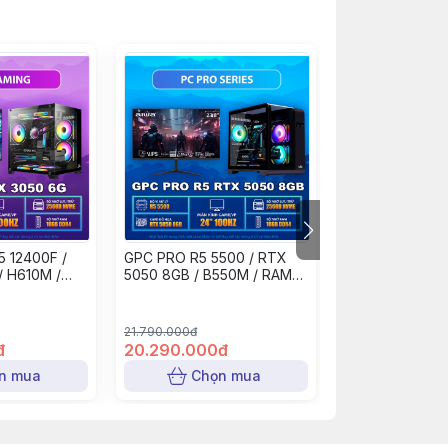
5 12400F /
GPC PRO R5 5500 / RTX
GPC GAMING I5 
/ H610M /
5050 8GB / B550M / RAM
RTX 3050 6G /
SD 256GB /
16GB / 256GB NVME / PSU
RAM 16GB / SS
MÀN GAMING
650W / MÀN GAMING 24"
PSU 550W / M
100HZ
24" 100HZ
21.790.000đ
20.590.000đ
đ
20.290.000đ
18.990.000đ
n mua
Chọn mua
Chọn