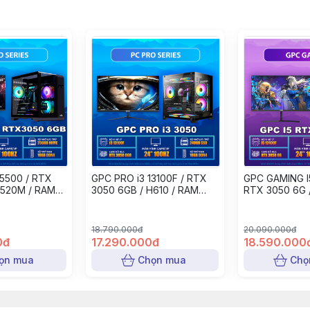
5500 / RTX
GPC PRO i3 13100F / RTX
GPC GAMING I
A520M / RAM
3050 6GB / H610 / RAM
RTX 3050 6G 
B NVME / PSU
16GB / SSD 240GB / PSU
RAM 16GB / S
 GAMING 24"
550W / MÀN GAMING 24"
PSU 550W / 
100HZ
24" 100HZ
18.790.000đ
20.090.000đ
0đ
17.290.000đ
18.590.000
ọn mua
Chọn mua
Chọ