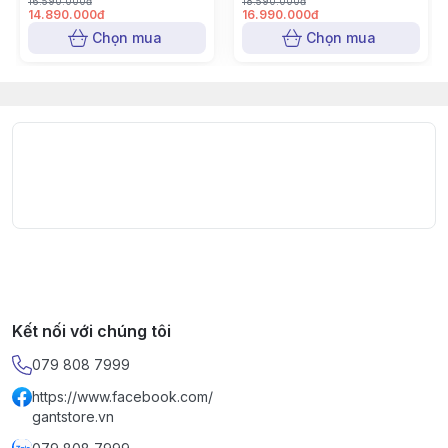
16.590.000đ
18.590.000đ
100HZ
100HZ
14.890.000đ
16.990.000đ
Chọn mua
Chọn mua
Kết nối với chúng tôi
079 808 7999
https://www.facebook.com/
gantstore.vn