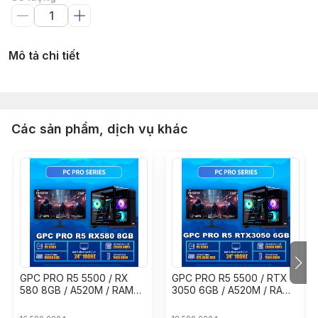
Mô tả chi tiết
Các sản phẩm, dịch vụ khác
GPC PRO R5 5500 / RX
GPC PRO R5 5500 / RTX
580 8GB / A520M / RAM
3050 6GB / A520M / RAM
16GB / 256GB NVME / PSU
16GB / 256GB NVME / PSU
500W / MÀN GAMING 24"
500W / MÀN GAMING 24"