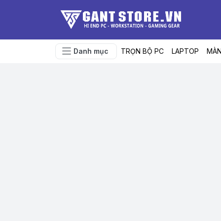
Danh mục
TRỌN BỘ PC
LAPTOP
MÀN