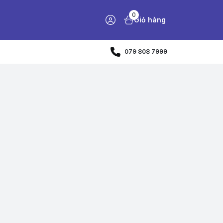
0
Giỏ hàng
079 808 7999