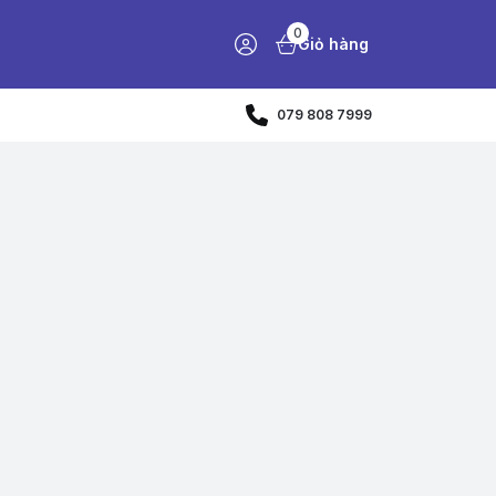
0
Giỏ hàng
079 808 7999