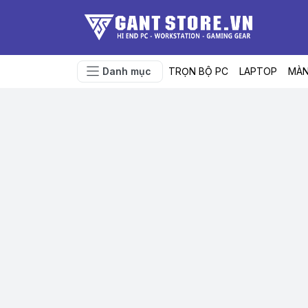
Danh mục
TRỌN BỘ PC
LAPTOP
MÀN