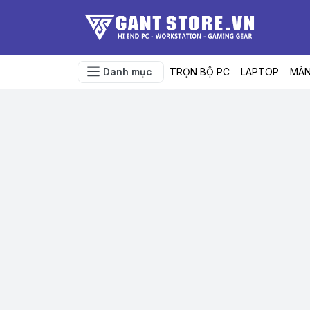
Danh mục
TRỌN BỘ PC
LAPTOP
MÀN