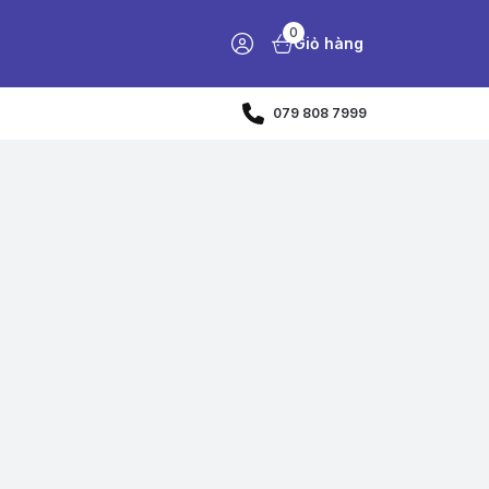
0
Giỏ hàng
079 808 7999