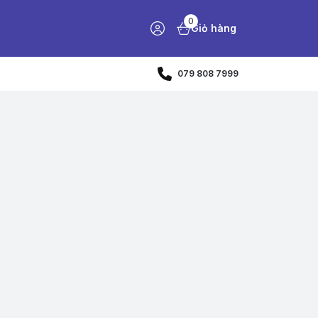
0
Giỏ hàng
079 808 7999