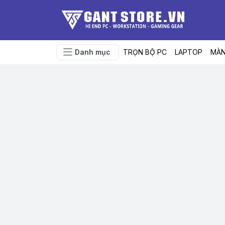
Danh mục
TRỌN BỘ PC
LAPTOP
MÀN