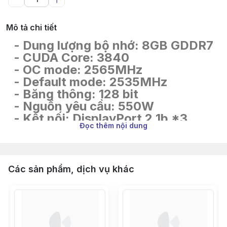
Mô tả chi tiết
- Dung lượng bộ nhớ: 8GB GDDR7
- CUDA Core: 3840
- OC mode: 2565MHz
- Default mode: 2535MHz
- Băng thông: 128 bit
- Nguồn yêu cầu: 550W
- Kết nối: DisplayPort 2.1b *3,
Đọc thêm nội dung
HDMI 2.1b *1
Các sản phẩm, dịch vụ khác