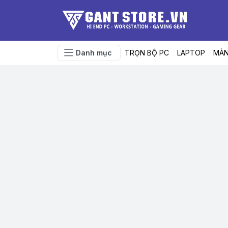
Danh mục
TRỌN BỘ PC
LAPTOP
MÀN