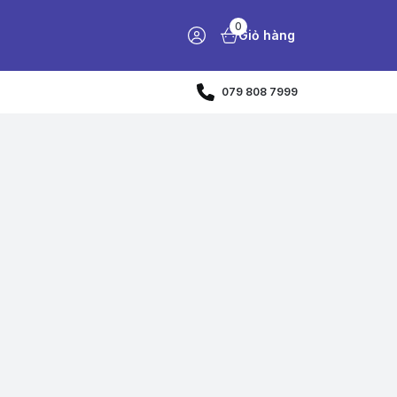
0
Giỏ hàng
079 808 7999