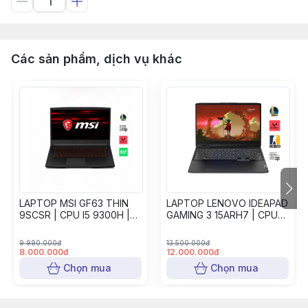
Các sản phẩm, dịch vụ khác
LAPTOP MSI GF63 THIN
LAPTOP LENOVO IDEAPAD
9SCSR | CPU I5 9300H |
GAMING 3 15ARH7 | CPU
RAM 16GB | SSD 512GB |
RYZEN 5 6600H | RAM
GTX 1650 TI | 15.6inch
12GB | SSD 512GB | RTX
9.990.000đ
13.500.000đ
144HZ 2ND
3050 | 15.6" FHD 144Hz
8.000.000đ
12.000.000đ
2ND
Chọn mua
Chọn mua