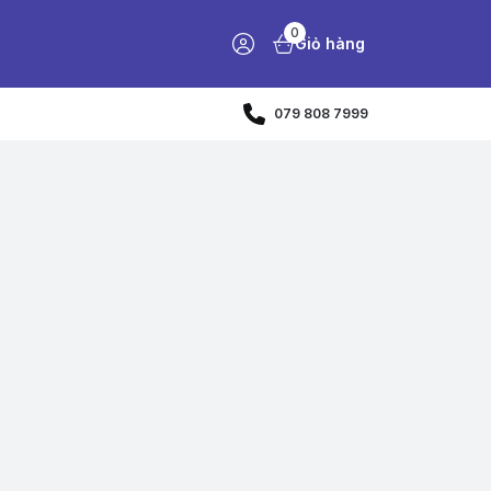
0
Giỏ hàng
079 808 7999