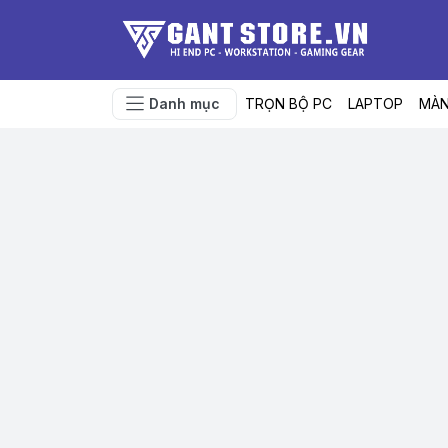
Danh mục
TRỌN BỘ PC
LAPTOP
MÀN