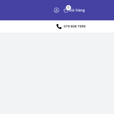
0
Giỏ hàng
079 808 7999