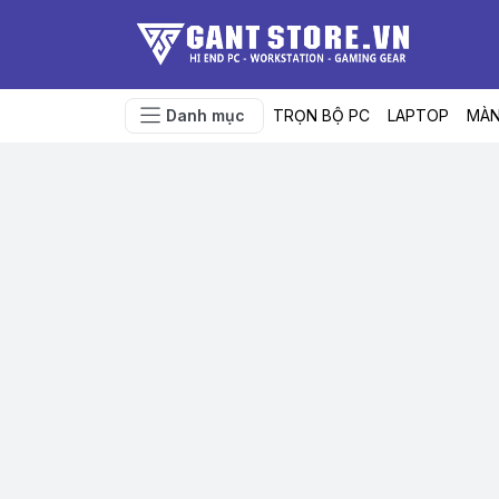
Danh mục
TRỌN BỘ PC
LAPTOP
MÀN