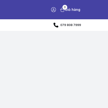
0
Giỏ hàng
079 808 7999