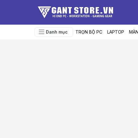
Danh mục
TRỌN BỘ PC
LAPTOP
MÀN