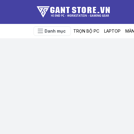
Danh mục
TRỌN BỘ PC
LAPTOP
MÀN