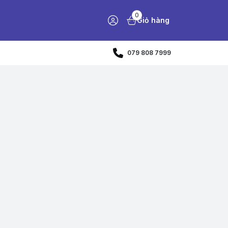
0
Giỏ hàng
079 808 7999