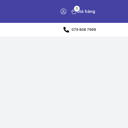
0
Giỏ hàng
079 808 7999