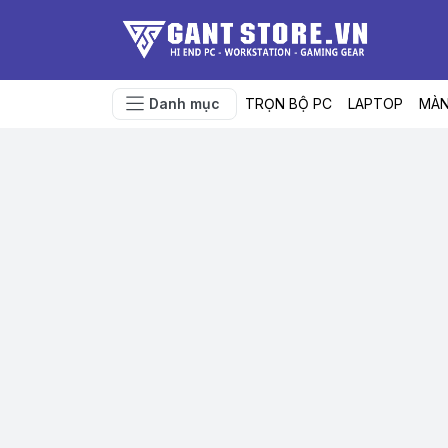
Danh mục
TRỌN BỘ PC
LAPTOP
MÀN