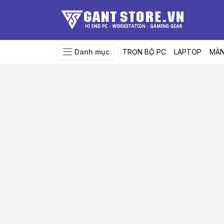
Danh mục
TRỌN BỘ PC
LAPTOP
MÀN