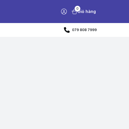
0
Giỏ hàng
079 808 7999