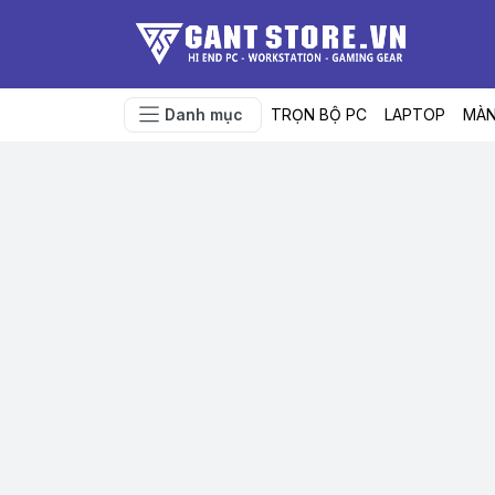
Danh mục
TRỌN BỘ PC
LAPTOP
MÀN