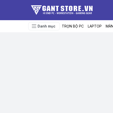
Danh mục
TRỌN BỘ PC
LAPTOP
MÀN