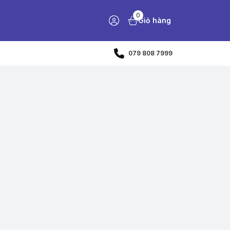
0
Giỏ hàng
079 808 7999