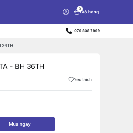
0
Giỏ hàng
079 808 7999
H 36TH
TA - BH 36TH
Yêu thích
Mua ngay