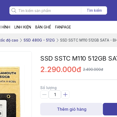
Tìm kiếm
 HÌNH
LINH KIỆN
BÀN GHẾ
FANPAGE
tốc độ cao
SSD 480G - 512G
SSD SSTC M110 512GB SATA - B
SSD SSTC M110 512GB SA
2.290.000đ
2.490.000đ
Số lượng
Thêm giỏ hàng