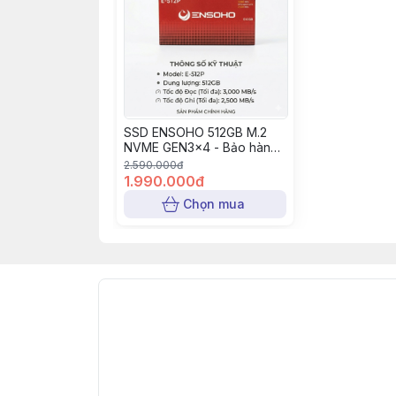
SSD ENSOHO 512GB M.2
NVME GEN3x4 - Bảo hành
36 tháng
2.590.000đ
1.990.000đ
Chọn mua