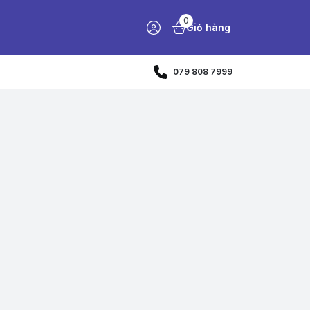
0
Giỏ hàng
079 808 7999