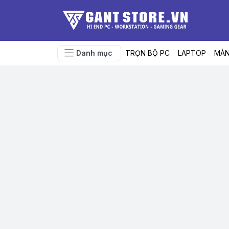
Danh mục
TRỌN BỘ PC
LAPTOP
MÀN