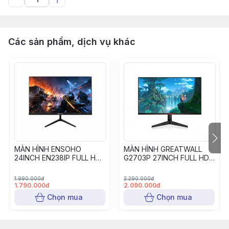
Các sản phẩm, dịch vụ khác
MÀN HÌNH ENSOHO
MÀN HÌNH GREATWALL
24INCH EN238IP FULL HD
G2703P 27INCH FULL HD
IPS 120HZ - Bảo hành 24
IPS 120HZ - Bảo hành 24
tháng
tháng
1.990.000đ
2.290.000đ
1.790.000đ
2.090.000đ
Chọn mua
Chọn mua